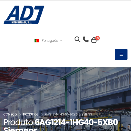
0
Português
COMEÇO
PRODUTOS
6AG1214-1HG40-5XB0 SIEMENS
Produto
6AG1214-1HG40-5XB0
Siemens