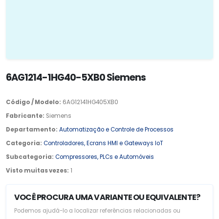
6AG1214-1HG40-5XB0 Siemens
Código / Modelo:
6AG12141HG405XB0
Fabricante:
Siemens
Departamento:
Automatização e Controle de Processos
Categoria:
Controladores, Ecrans HMI e Gateways IoT
Subcategoria:
Compressores, PLCs e Automóveis
Visto muitas vezes:
1
VOCÊ PROCURA UMA VARIANTE OU EQUIVALENTE?
Podemos ajudá-lo a localizar referências relacionadas ou