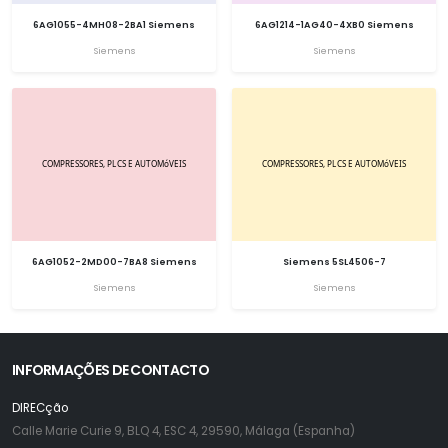
6AG1055-4MH08-2BA1 Siemens
6AG1214-1AG40-4XB0 Siemens
Siemens
Siemens
6AG1052-2MD00-7BA8 Siemens
Siemens 5SL4506-7
Siemens
Siemens
INFORMAÇÕES DE CONTACTO
DIRECção
Calle Marie Curie 9, BLQ 4, ESC 4, 29590, Málaga (Espanha)