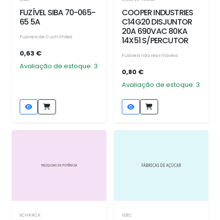
FUZÍVEL SIBA 70-065-
COOPER INDUSTRIES
65 5A
C14G20 DISJUNTOR
20A 690VAC 80KA
Fusíveis de Cuchilhões
14X51 S/PERCUTOR
0,63 €
Fusíveis não rearmáveis
Avaliação de estoque: 3
0,80 €
Avaliação de estoque: 3
SCHRACK
IDEC