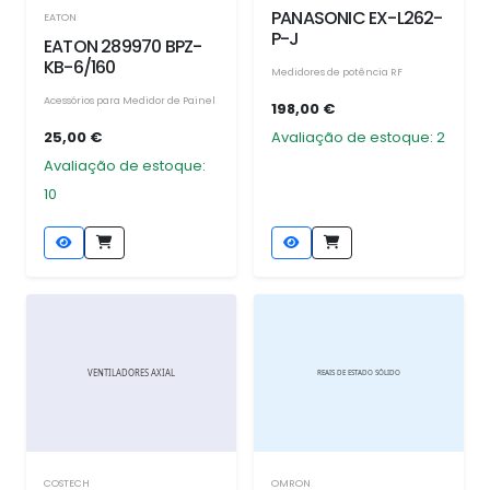
PANASONIC EX-L262-
EATON
P-J
EATON 289970 BPZ-
KB-6/160
Medidores de potência RF
Acessórios para Medidor de Painel
198,00 €
25,00 €
Avaliação de estoque: 2
Avaliação de estoque:
10
COSTECH
OMRON