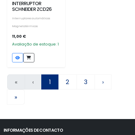
INTERRUPTOR
SCHNEIDER ZCD26
Interruptores automáticos
Magnetotérmicos
11,00 €
Avaliação de estoque: 1
«
‹
1
2
3
›
»
INFORMAÇÕES DE CONTACTO