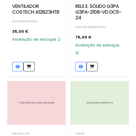
VENTILADOR
RELE E. SÓLIDO G3PA
COSTECH A12B23HTB
G3PA-210B-VD DC5-
24
Ventiladores Axial
Reais de Estado Sólido
35,00 €
75,00 €
Avaliação de estoque: 2
Avaliação de estoque:
10
WEIDMÜLLER
VESTAS