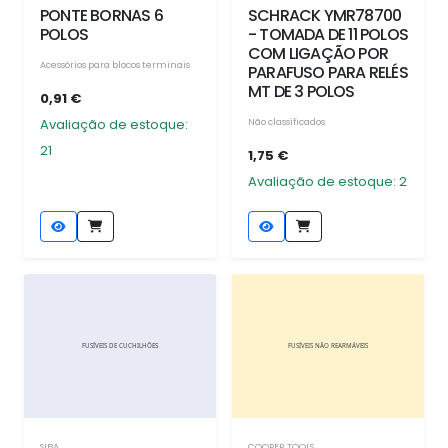
PONTE BORNAS 6
SCHRACK YMR78700
POLOS
- TOMADA DE 11 POLOS
COM LIGAÇÃO POR
Acessórios para blocos terminais
PARAFUSO PARA RELÉS
MT DE 3 POLOS
0,91 €
Avaliação de estoque:
Não classificados
21
1,75 €
Avaliação de estoque: 2
SIBA
COOPER TOOLS