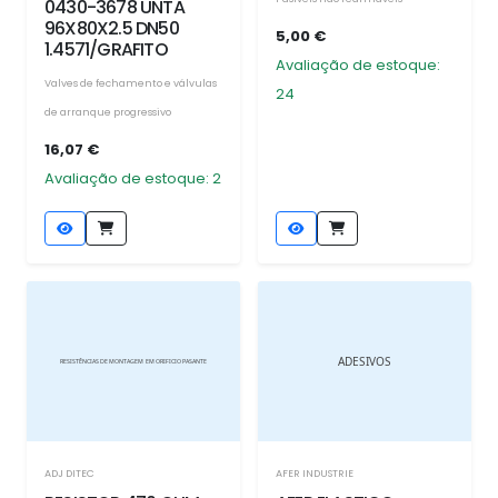
0430-3678 UNTA
96X80X2.5 DN50
5,00 €
1.4571/GRAFITO
Avaliação de estoque:
Valves de fechamento e válvulas
24
de arranque progressivo
16,07 €
Avaliação de estoque: 2
ADJ DITEC
AFER INDUSTRIE