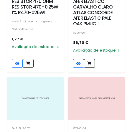
RESISTOR 470 OHM
AFER ELASTICO
RESISTOR 470+0.25W
CARVALHO CLARO
1% R470-025W1
ATLAS CONCORDE
AFER ELASTIC PALE
Resistências de montagem em
OAK PMUC 1L
Orificio Pasante
Adesivos
1,77 €
86,70 €
Avaliação de estoque: 4
Avaliação de estoque: 1
SAIA-BURGESS
WENGLOR