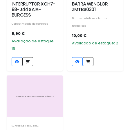
INTERRUPTOR XGH7-
BARRA WENGLOR
88-J44 SAIA-
ZMTBS0301
BURGESS
Barras metálicas e barras
Conectividade de Sensores
metálicas
5,90 €
10,00 €
Avaliação de estoque:
Avaliação de estoque: 2
15
SCHNEIDER ELECTRIC