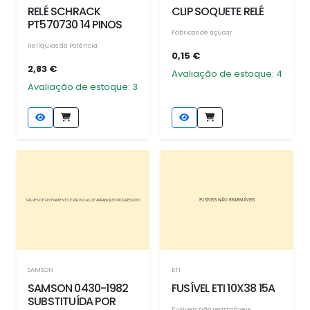
RELÉ SCHRACK
CLIP SOQUETE RELÉ
PT570730 14 PINOS
Fábricas de açúcar
Relíquias de Potência
0,15 €
2,83 €
Avaliação de estoque: 4
Avaliação de estoque: 3
SAMSON
ETI
SAMSON 0430-1982
FUSÍVEL ETI 10X38 15A
SUBSTITUÍDA POR
Fusíveis não rearmáveis