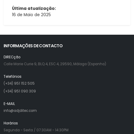
Última atualização:
16 de Maio de 2025
INFORMAÇÕES DE CONTACTO
DIRECção
Calle Marie Curie 9, BLQ 4, ESC 4, 29590, Málaga (Espanha)
Telefónios
(+34) 951 152 505
(+34) 951 090 309
E-MAIL
info@adjditec.com
Horários
Segunda - Sexta / 07:30AM - 14:30PM