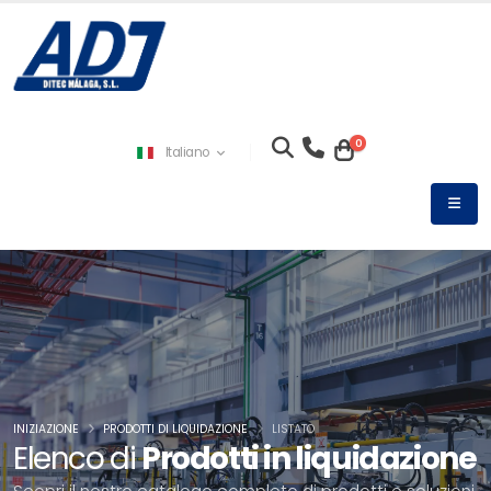
0
Italiano
INIZIAZIONE
PRODOTTI DI LIQUIDAZIONE
LISTATO
Elenco di
Prodotti in liquidazione