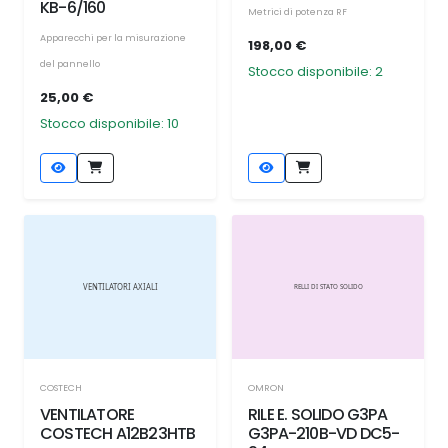
KB-6/160
Metrici di potenza RF
Apparecchi per la misurazione
198,00 €
del pannello
Stocco disponibile: 2
25,00 €
Stocco disponibile: 10
COSTECH
OMRON
VENTILATORE
RILE E. SOLIDO G3PA
COSTECH A12B23HTB
G3PA-210B-VD DC5-