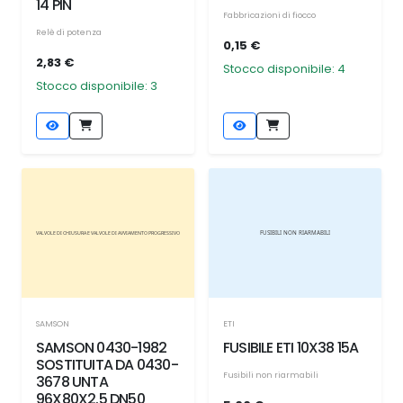
14 PIN
Fabbricazioni di fiocco
Relè di potenza
0,15 €
2,83 €
Stocco disponibile: 4
Stocco disponibile: 3
SAMSON
ETI
SAMSON 0430-1982
FUSIBILE ETI 10X38 15A
SOSTITUITA DA 0430-
Fusibili non riarmabili
3678 UNTA
96X80X2.5 DN50