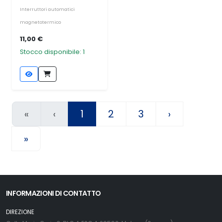
Interruttori automatici
magnetotermico
11,00 €
Stocco disponibile: 1
«
‹
1
2
3
›
»
INFORMAZIONI DI CONTATTO
DIREZIONE