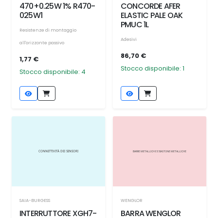
470+0.25W 1% R470-
CONCORDE AFER
025W1
ELASTIC PALE OAK
PMUC 1L
Resistenze di montaggio
Adesivi
all'orizzonte passivo
86,70 €
1,77 €
Stocco disponibile: 1
Stocco disponibile: 4
SAIA-BURGESS
WENGLOR
INTERRUTTORE XGH7-
BARRA WENGLOR