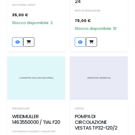
24
Ventilatori Axiali
Relli di Stato solido
35,00 €
75,00 €
Stocco disponibile: 2
Stocco disponibile: 10
WEIDMÜLLER
VESTAS
WEIDMULLER
POMPA DI
1463550000 / TIAL F20
CIRCOLAZIONE
VESTAS TP32-120/2
Connettori circolari industriali