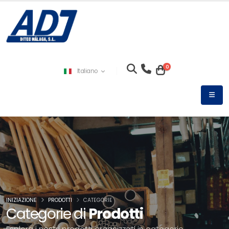
0
Italiano
INIZIAZIONE
PRODOTTI
CATEGORIE
Categorie di
Prodotti