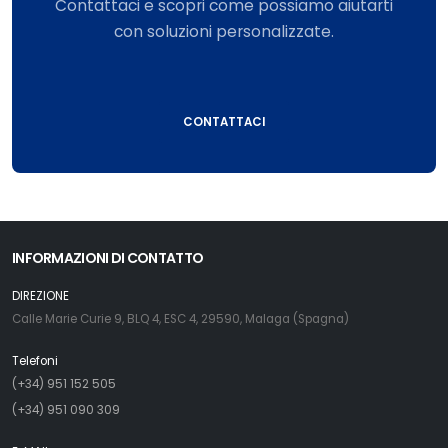
Contattaci e scopri come possiamo aiutarti
con soluzioni personalizzate.
CONTATTACI
INFORMAZIONI DI CONTATTO
DIREZIONE
Calle Marie Curie 9, BLQ 4, ESC 4, 29590, Malaga (Spagna)
Telefoni
(+34) 951 152 505
(+34) 951 090 309