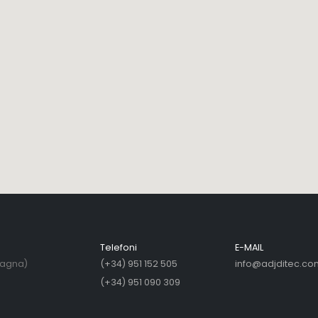
Telefoni
E-MAIL
pagna)
(+34) 951 152 505
info@adjditec.co
(+34) 951 090 309