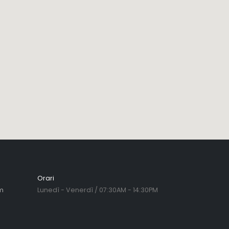
Orari
m
Lunedì - Venerdì / 07:30AM - 14:30PM