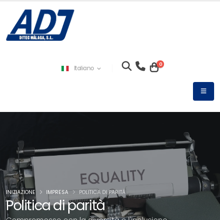
0
Italiano
INIZIAZIONE
IMPRESA
POLITICA DI PARITÀ
Politica di parità