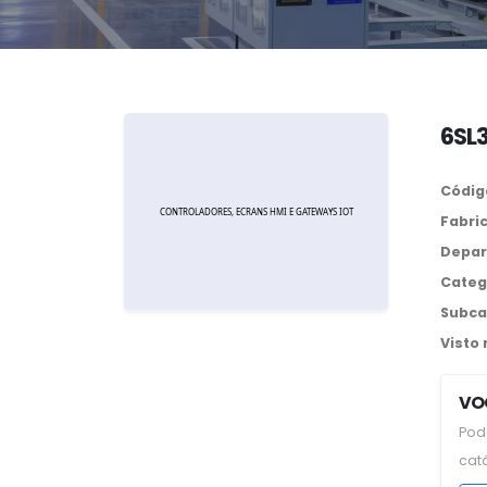
6SL
Códig
Fabri
Depar
Categ
Subca
Visto
VO
Pod
cat