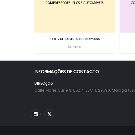
6AG1214-1AF40-5XB0 Siemens
Siemens
INFORMAÇÕES DE CONTACTO
DIRECção
Calle Marie Curie 9, BLQ 4, ESC 4, 29590, Málaga (E