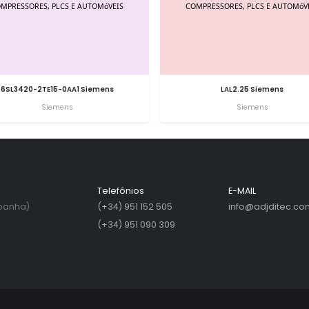
6SL3420-2TE15-0AA1 Siemens
LAL2.25 Siemens
Siemens
Siemens
Telefónios
E-MAIL
spanha)
(+34) 951 152 505
info@adjditec.co
(+34) 951 090 309