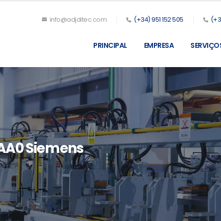
info@adjditec.com
(+34) 951 152 505
(+3
PRINCIPAL
EMPRESA
SERVIÇO
3AA0 Siemens