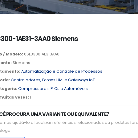
3300-1AE31-3AA0 Siemens
o / Modelo:
6SL33001AE313AA0
cante:
Siemens
tamento:
Automatização e Controle de Processos
oria:
Controladores, Ecrans HMI e Gateways IoT
tegoria:
Compressores, PLCs e Automóveis
 muitas vezes:
1
CÊ PROCURA UMA VARIANTE OU EQUIVALENTE?
emos ajudá-lo a localizar referências relacionadas ou produtos for
álogo.