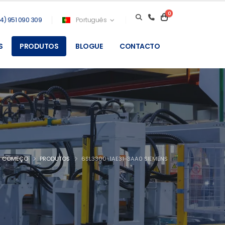
0
4) 951 090 309
Português
S
PRODUTOS
BLOGUE
CONTACTO
COMEÇO
PRODUTOS
6SL3300-1AE31-3AA0 SIEMENS