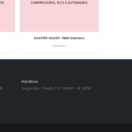
6AG1155-6AU00-7BN0 Siemens
Siemens
Horários
m
Segunda - Sexta / 07:30AM - 14:30PM