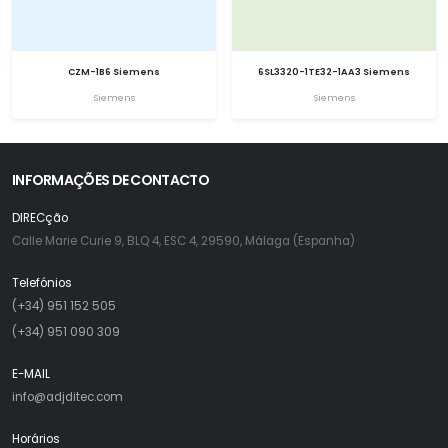
CZM-1B6 Siemens
6SL3320-1TE32-1AA3 Siemens
Siemens
Siemens
INFORMAÇÕES DE CONTACTO
DIRECção
Calle Marie Curie 9, BLQ 4, ESC 4, 29590, Málaga (Espanha)
Telefónios
(+34) 951 152 505
(+34) 951 090 309
E-MAIL
info@adjditec.com
Horários