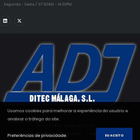
Segunda - Sexta / 07:30AM - 14:30PM
Usamos cookies para melhorar a experiência do usuário e
© Copyright 2008 - 2026. Todos os direitos reservados.
analisar o tráfego do site.
RESET COOKIES
|
Ajustes de COOKIE
Legal
Privacidade
Cookies
Preferências de privacidade.
EU ACEITO