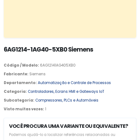
6AG1214-1AG40-5XB0 Siemens
Código / Modelo:
6AG12141AG405XB0
Fabricante:
Siemens
Departamento:
Automatização e Controle de Processos
Categoria:
Controladores, Ecrans HMI e Gateways IoT
Subcategoria:
Compressores, PLCs e Automóveis
Visto muitas vezes:
1
VOCÊ PROCURA UMA VARIANTE OU EQUIVALENTE?
Podemos ajudá-lo a localizar referências relacionadas ou