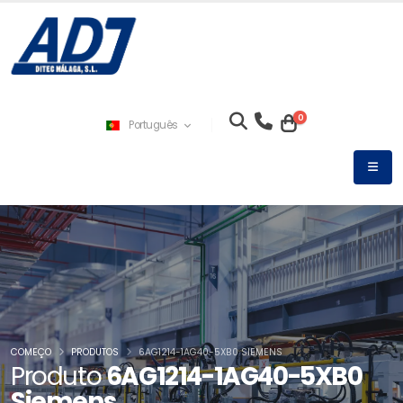
0
Português
COMEÇO
PRODUTOS
6AG1214-1AG40-5XB0 SIEMENS
Produto
6AG1214-1AG40-5XB0
Siemens