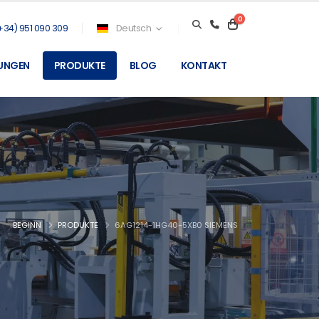
0
+34) 951 090 309
Deutsch
TUNGEN
PRODUKTE
BLOG
KONTAKT
BEGINN
PRODUKTE
6AG1214-1HG40-5XB0 SIEMENS