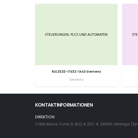
6SL3320-1TE32-1AA3 Siemens
Siemens
KONTAKTINFORMATIONEN
DIREKTION
Calle Marie Curie 9, BLQ 4, ESC 4, 29590, Malaga (S