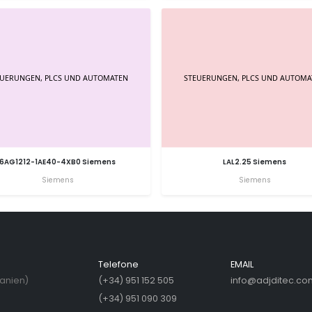
6AG1212-1AE40-4XB0 Siemens
LAL2.25 Siemens
Siemens
Siemens
Telefone
EMAIL
panien)
(+34) 951 152 505
info@adjditec.co
(+34) 951 090 309