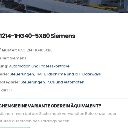
1214-1HG40-5XB0 Siemens
/ Muster:
6AG12141HG405XB0
ller:
Siemens
lung:
Automation und Prozesskontrolle
orie:
Steuerungen, HMI-Bildschirme und IoT-Gateways
kategorie:
Steuerungen, PLCs und Automaten
 du?:
1
HEN SIE EINE VARIANTE ODER EIN ÄQUIVALENT?
 können Ihnen bei der Suche nach verwandten Referenzen oder
dukten außerhalb des Katalogs helfen.