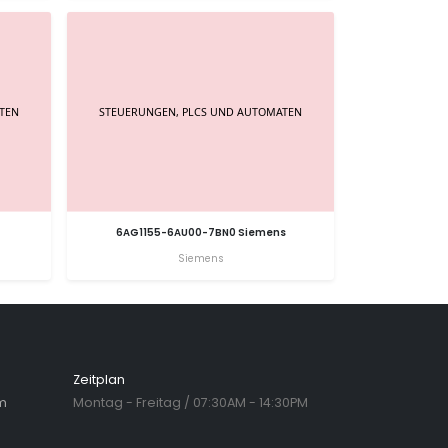
6AG1155-6AU00-7BN0 Siemens
Siemens
Zeitplan
m
Montag - Freitag / 07:30AM - 14:30PM