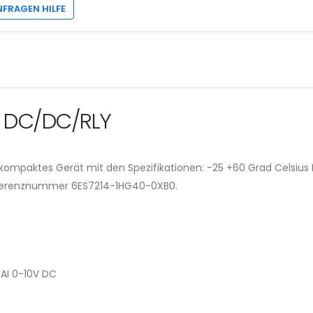
NFRAGEN HILFE
C DC/DC/RLY
 kompaktes Gerät mit den Spezifikationen: -25 +60 Grad Celsius 
eferenznummer 6ES7214-1HG40-0XB0.
2 AI 0-10V DC