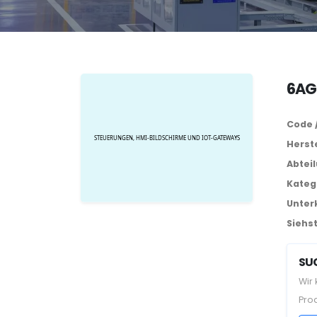
6AG
Code 
Herste
Abtei
Kateg
Unter
Siehst
SUC
Wir
Pro