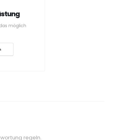
üstung
 das möglich
n
twortung regeln.