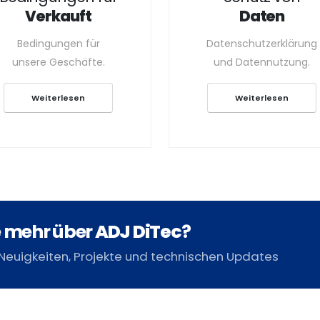
Verkauft
Daten
Bedingungen für
Datenschutzerklärung
unsere Geschäfte.
und Datennutzung.
Weiterlesen
Weiterlesen
e mehr über
ADJ DiTec
?
Neuigkeiten, Projekte und technischen Updates