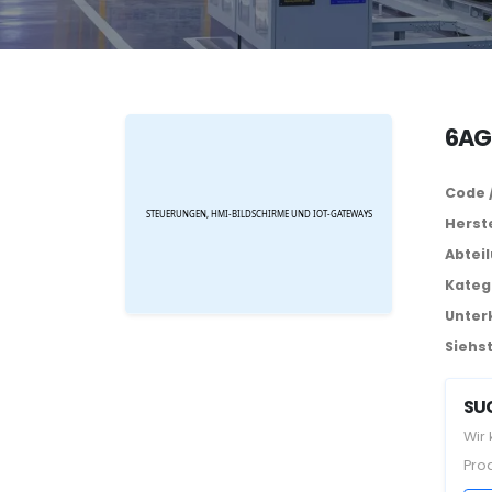
6AG
Code 
Herste
Abtei
Kateg
Unter
Siehst
SUC
Wir
Pro