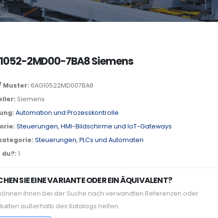
1052-2MD00-7BA8 Siemens
/ Muster:
6AG10522MD007BA8
ller:
Siemens
lung:
Automation und Prozesskontrolle
orie:
Steuerungen, HMI-Bildschirme und IoT-Gateways
kategorie:
Steuerungen, PLCs und Automaten
 du?:
1
HEN SIE EINE VARIANTE ODER EIN ÄQUIVALENT?
 können Ihnen bei der Suche nach verwandten Referenzen oder
dukten außerhalb des Katalogs helfen.