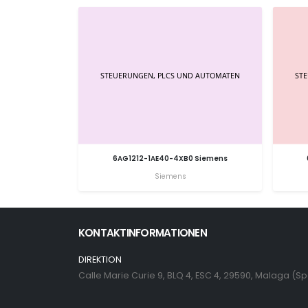
6AG1212-1AE40-4XB0 Siemens
Siemens
KONTAKTINFORMATIONEN
DIREKTION
Calle Marie Curie 9, BLQ 4, ESC 4, 29590, Malaga (S