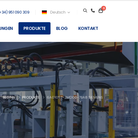
0
+34) 951 090 309
Deutsch
TUNGEN
PRODUKTE
BLOG
KONTAKT
BEGINN
PRODUKTE
6AG1052-2MD00-7BA8 SIEMENS