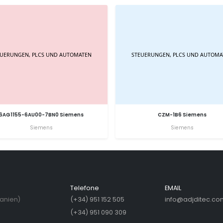
6AG1155-6AU00-7BN0 Siemens
CZM-1B6 Siemens
Siemens
Siemens
Telefone
EMAIL
panien)
(+34) 951 152 505
info@adjditec.co
(+34) 951 090 309