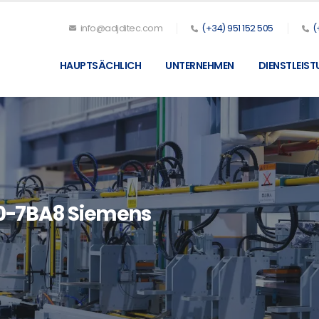
info@adjditec.com
(+34) 951 152 505
(
HAUPTSÄCHLICH
UNTERNEHMEN
DIENSTLEIS
0-7BA8 Siemens