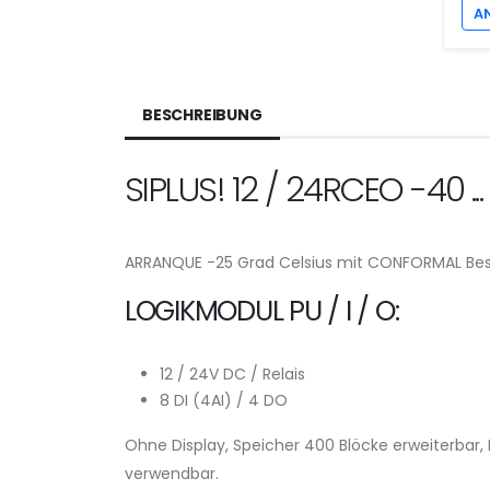
A
BESCHREIBUNG
SIPLUS! 12 / 24RCEO -40 ..
ARRANQUE -25 Grad Celsius mit CONFORMAL Be
LOGIKMODUL PU / I / O:
12 / 24V DC / Relais
8 DI (4AI) / 4 DO
Ohne Display, Speicher 400 Blöcke erweiterbar,
verwendbar.