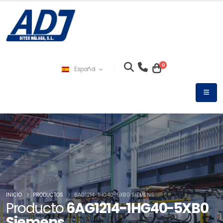
0
Español
INICIO
PRODUCTOS
6AG1214-1HG40-5XB0 SIEMENS
Producto
6AG1214-1HG40-5XB0
Siemens