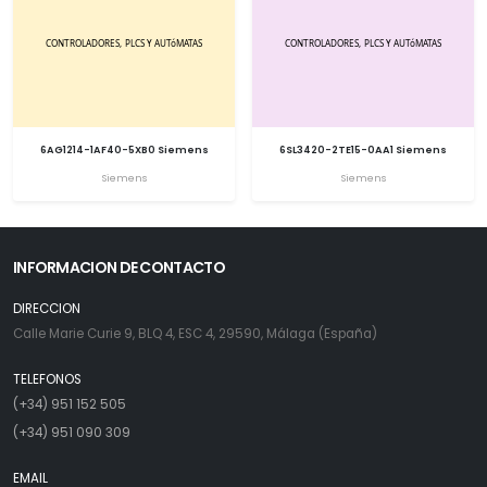
6AG1214-1AF40-5XB0 Siemens
6SL3420-2TE15-0AA1 Siemens
Siemens
Siemens
INFORMACION DE CONTACTO
DIRECCION
Calle Marie Curie 9, BLQ 4, ESC 4, 29590, Málaga (España)
TELEFONOS
(+34) 951 152 505
(+34) 951 090 309
EMAIL