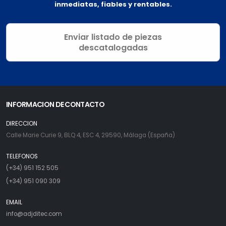
inmediatas, fiables y rentables.
Enviar listado de piezas
descatalogadas
INFORMACION DE CONTACTO
DIRECCION
Calle Marie Curie 9, BLQ 4, ESC 4, 29590, Málaga (España)
TELEFONOS
(+34) 951 152 505
(+34) 951 090 309
EMAIL
info@adjditec.com