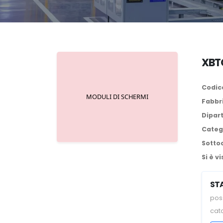
XBTG
Codice
Fabbr
Dipar
Categ
Sotto
Si è vi
ST
poss
cat