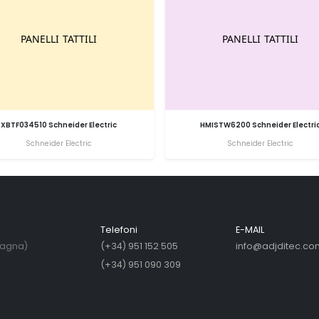
XBTF034510 Schneider Electric
HMISTW6200 Schneider Electri
Schneider Electric
Schneider Electric
Telefoni
E-MAIL
pagna)
(+34) 951 152 505
info@adjditec.co
(+34) 951 090 309