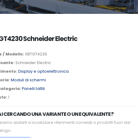
T4230 Schneider Electric
 / Modello:
XBTGT4230
icante:
Schneider Electric
timento:
Display e optoelettronica
oria:
Moduli di schermi
categoria:
Panelli tattili
sto:
1
AI CERCANDO UNA VARIANTE O UN EQUIVALENTE?
iamo aiutarti a localizzare riferimenti correlati o prodotti fuori dal
alogo.