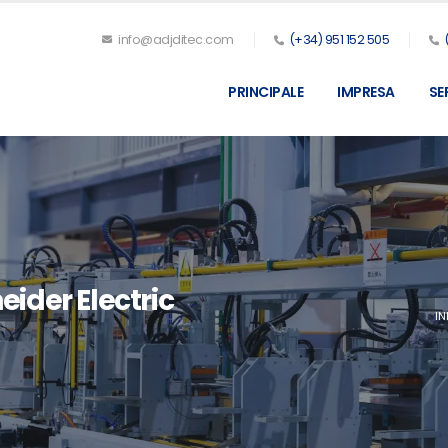
info@adjditec.com
(+34) 951 152 505
PRINCIPALE
IMPRESA
SE
ider Electric
IN