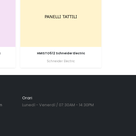
c
HMISTO512 Schneider Electric
Schneider Electric
Orari
m
Lunedì - Venerdì / 07:30AM - 14:30PM