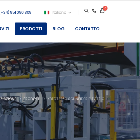
0
(+34) 951 090 309
Italiano
RVIZI
PRODOTTI
BLOG
CONTATTO
IZIAZIONE
PRODOTTI
XBTGT4230 SCHNEIDER ELECTRIC