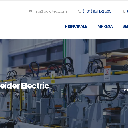
info@adjditec.com
(+34) 951 152 505
PRINCIPALE
IMPRESA
SE
ider Electric
IN