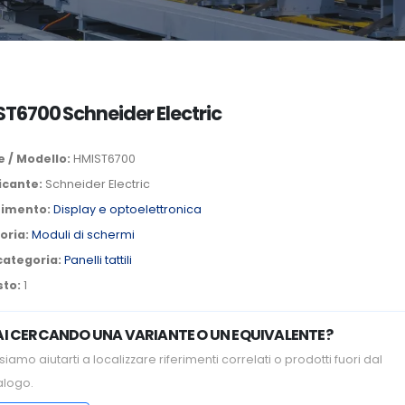
T6700 Schneider Electric
 / Modello:
HMIST6700
icante:
Schneider Electric
timento:
Display e optoelettronica
oria:
Moduli di schermi
categoria:
Panelli tattili
sto:
1
AI CERCANDO UNA VARIANTE O UN EQUIVALENTE?
iamo aiutarti a localizzare riferimenti correlati o prodotti fuori dal
alogo.