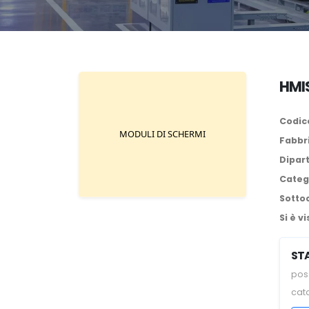
HMIS
Codice
Fabbr
Dipar
Categ
Sotto
Si è vi
ST
poss
cat