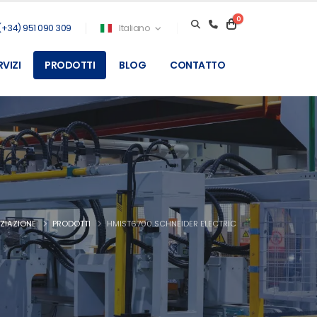
0
(+34) 951 090 309
Italiano
RVIZI
PRODOTTI
BLOG
CONTATTO
IZIAZIONE
PRODOTTI
HMIST6700 SCHNEIDER ELECTRIC