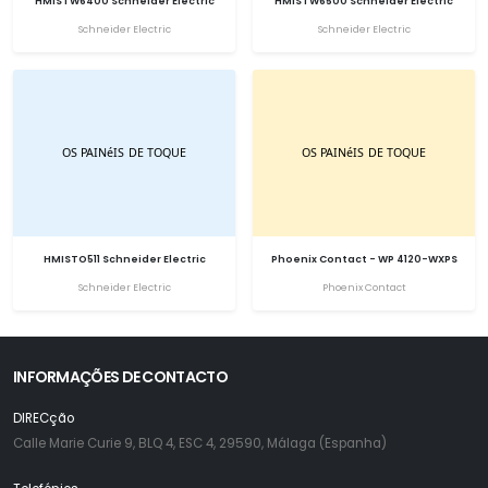
HMISTW6400 Schneider Electric
HMISTW6500 Schneider Electric
Schneider Electric
Schneider Electric
HMISTO511 Schneider Electric
Phoenix Contact - WP 4120-WXPS
Schneider Electric
Phoenix Contact
INFORMAÇÕES DE CONTACTO
DIRECção
Calle Marie Curie 9, BLQ 4, ESC 4, 29590, Málaga (Espanha)