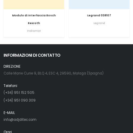
Modulo di interfaccia Bosch
Legrand 038107
Rexroth
Legrand
Indramat
INFORMAZIONI DI CONTATTO
DIREZIONE
Calle Marie Curie 9, BLQ 4, ESC 4, 29590, Malaga (Spagna)
Telefoni
(+34) 951 152 505
(+34) 951 090 309
E-MAIL
info@adjditec.com
Orari