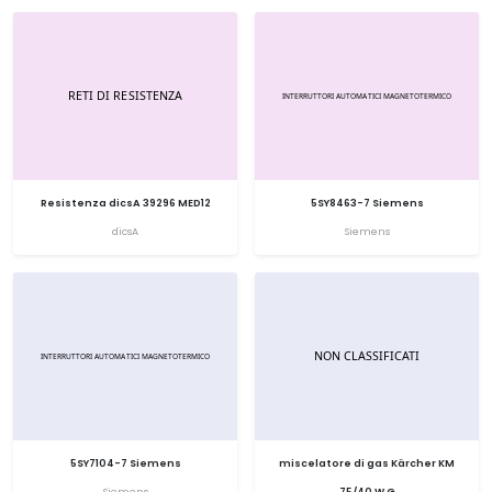
Resistenza dicsA 39296 MED12
5SY8463-7 Siemens
dicsA
Siemens
5SY7104-7 Siemens
miscelatore di gas Kärcher KM
Siemens
75/40 W G