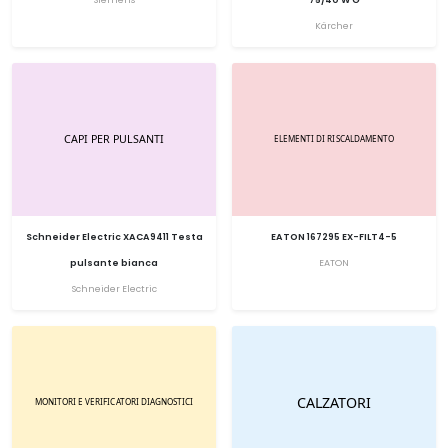
Kärcher
Schneider Electric XACA9411 Testa
EATON 167295 EX-FILT4-5
pulsante bianca
EATON
Schneider Electric