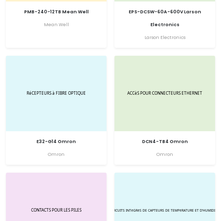
PMB-240-12TB Mean Well
EPS-DCSW-60A-600V Larson
Mean Well
Electronics
Larson Electronics
E32-G14 Omron
DCN4-TB4 Omron
Omron
Omron