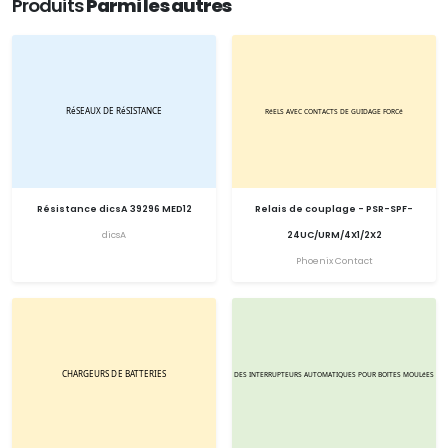
Produits
Parmi les autres
Résistance dicsA 39296 MED12
Relais de couplage - PSR-SPF-
dicsA
24UC/URM/4X1/2X2
Phoenix Contact