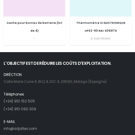
Cache pour bornes de batterie (lot
Thermomètre IC ELECTRONIQUE
de 4)
UP62-90 NAr S093174
-
IC ELECTRONIC
L'OBJECTIF EST DE RÉDUIRE LES COÛTS D'EXPLOITATION.
DIRÉCTION
Calle Marie Curie 9, BLQ 4, ESC 4, 29590, Malaga (Espagne)
Téléphones
(+34) 951 152 505
(+34) 951 090 309
E-MAIL
info@adjditec.com