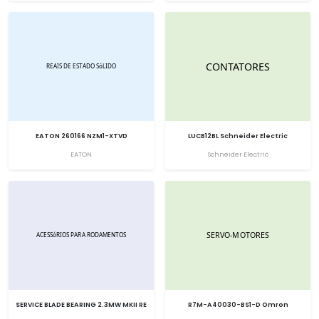
EATON 260166 NZM1-XTVD
LUCB12BL Schneider Electric
EATON
Schneider Electric
SERVICE BLADE BEARING 2.3MW MKII RE
R7M-A40030-BS1-D Omron