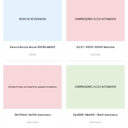
Resistência dicsA 39296 MED12
DC2T-60F0-0000 Watlow
dicsA
Watlow
3RT1044-1AF00 Siemens
6AG1131-6BH00-7BA0 Siemens
Siemens
Siemens