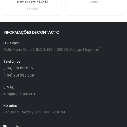
Siemens SWT-2.3-93
Omron
Siemens
INFORMAÇÕES DE CONTACTO
DIRECção
Calle Marie Curie 9, BLQ 4, ESC 4, 29590, Málaga (Espanha)
Telefónios
(+34) 951 152 505
(+34) 951 090 309
E-MAIL
info@adjditec.com
Horários
Segunda - Sexta / 07:30AM - 14:30PM