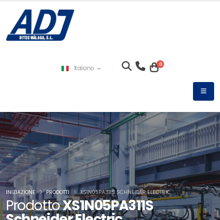
0
Italiano
INIZIAZIONE
PRODOTTI
XS1N05PA311S SCHNEIDER ELECTRIC
Prodotto
XS1N05PA311S
Schneider Electric