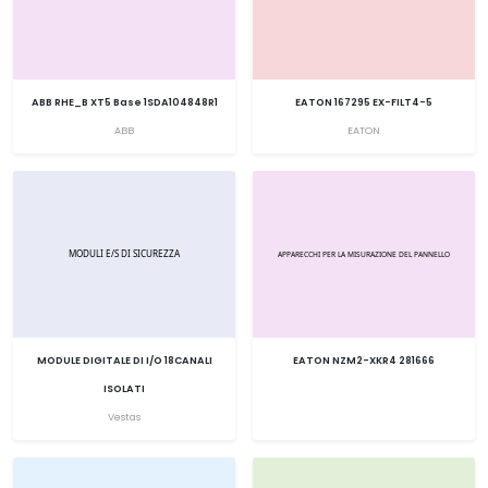
ABB RHE_B XT5 Base 1SDA104848R1
EATON 167295 EX-FILT4-5
ABB
EATON
MODULE DIGITALE DI I/O 18CANALI
EATON NZM2-XKR4 281666
ISOLATI
Vestas