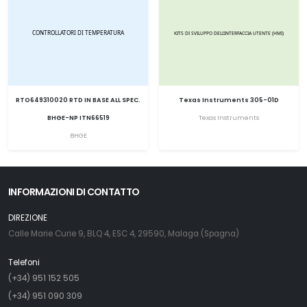
RTO649310020 RTD IN BASE ALL SPEC.
Texas Instruments 305-01D
BHGE-NP ITN66519
Texas Instruments
BHGE
INFORMAZIONI DI CONTATTO
DIREZIONE
Calle Marie Curie 9, BLQ 4, ESC 4, 29590, Malaga (Spagna)
Telefoni
(+34) 951 152 505
(+34) 951 090 309