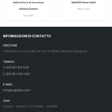
Adattatore di tensione
NMP650 Mean Well
230VAC/24VDC
Mean Well
Lap Laser
INFORMAZIONI DI CONTATTO
DIREZIONE
Calle Marie Curie 9, BLQ 4, ESC 4, 29590, Malaga (Spagna)
Telefoni
(+34) 951 152 505
(+34) 951 090 309
E-MAIL
info@adjditec.com
Orari
Lunedì - Venerdì / 07:30AM - 14:30PM