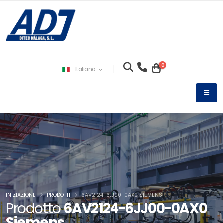
0
Italiano
INIZIAZIONE
PRODOTTI
6AV2124-6JJ00-0AX0 SIEMENS
Prodotto
6AV2124-6JJ00-0AX0
Siemens