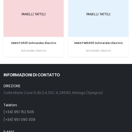
HMISTO501 Schneider Electric
HMISTW6400 Schneider Electric
Schneider Electric
Schneider Electric
INFORMAZIONI DI CONTATTO
DIREZIONE
Calle Marie Curie 9, BLQ 4, ESC 4, 29590, Malaga (Spagna)
Telefoni
(+34) 951 152 505
(+34) 951 090 309
E-MAIL