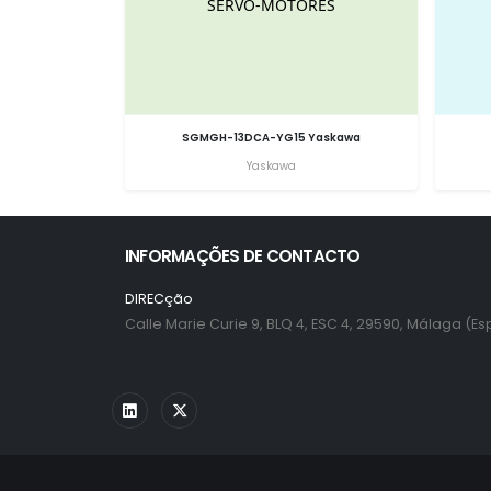
SGMGH-13DCA-YG15 Yaskawa
Yaskawa
INFORMAÇÕES DE CONTACTO
DIRECção
Calle Marie Curie 9, BLQ 4, ESC 4, 29590, Málaga (E