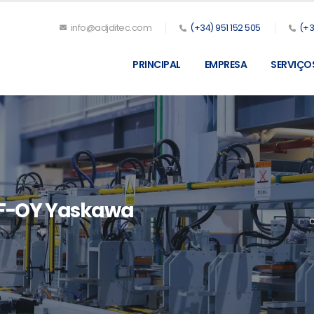
info@adjditec.com
(+34) 951 152 505
(+3
PRINCIPAL
EMPRESA
SERVIÇO
-OY Yaskawa