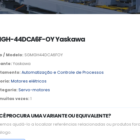
GH-44DCA6F-OY Yaskawa
o / Modelo:
SGMGH44DCA6FOY
cante:
Yaskawa
tamento:
Automatização e Controle de Processos
oria:
Motores elétricos
tegoria:
Servo-motores
 muitas vezes:
1
CÊ PROCURA UMA VARIANTE OU EQUIVALENTE?
emos ajudá-lo a localizar referências relacionadas ou produtos for
álogo.