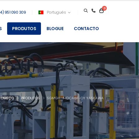
0
4) 951 090 309
Português
S
PRODUTOS
BLOGUE
CONTACTO
COMEÇO
PRODUTOS
SGMGH-44DCA6F-OY YASKAWA