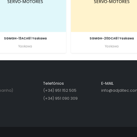
SGMGH-13ACA61 Yaskawa
SGMGH-20DCA61 Yaskawa
Yaskawa
Yaskawa
Telefónios
E-MAIL
spanha)
(+34) 951 152 505
info@adjditec.co
(+34) 951 090 309