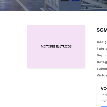
SGM
Códig
Fabri
Depar
Categ
Subca
Visto
VO
Pod
cat