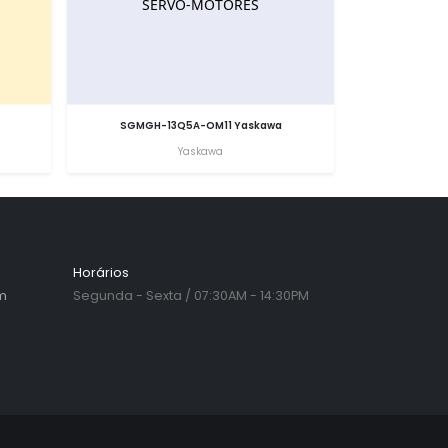
SGMGH-13Q5A-OM11 Yaskawa
Yaskawa
Horários
m
Segunda - Sexta / 07:30AM - 14:30PM