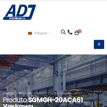
0
Português
COMEÇO
PRODUTOS
SGMGH-20ACA61 YASKAWA
Produto
SGMGH-20ACA61
Yaskawa