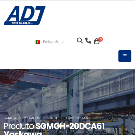
0
Português
COMEÇO
PRODUTOS
SGMGH-20DCA61 YASKAWA
Produto
SGMGH-20DCA61
Yaskawa