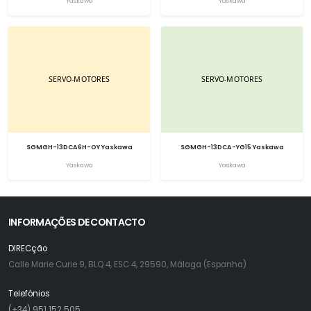
Yaskawa
Yaskawa
SGMGH-13DCA6H-OY Yaskawa
SGMGH-13DCA-YG15 Yaskawa
Yaskawa
Yaskawa
INFORMAÇÕES DE CONTACTO
DIRECção
Calle Marie Curie 9, BLQ 4, ESC 4, 29590, Málaga (Espanha)
Telefónios
(+34) 951 152 505