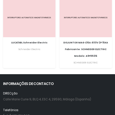
LUCA1XBL Schneider Electric
DISJUNTOR MAG C16A 400V 2P 15KA
Schneider Electric
Fabricante: SCHNEIDER ELECTRIC
Modelo: A9F89216
SCHNEIDER ELECTRIC
INFORMAÇÕES DE CONTACTO
DIRECção
Calle Marie Curie 9, BLQ 4, ESC 4, 29590, Málaga (Espanha)
Telefónios