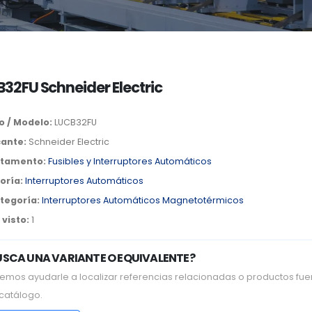
32FU Schneider Electric
o / Modelo:
LUCB32FU
cante:
Schneider Electric
tamento:
Fusibles y Interruptores Automáticos
oría:
Interruptores Automáticos
tegoría:
Interruptores Automáticos Magnetotérmicos
visto:
1
USCA UNA VARIANTE O EQUIVALENTE?
emos ayudarle a localizar referencias relacionadas o productos fue
 catálogo.