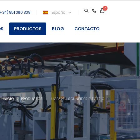
0
+34) 951 090 309
Español
OS
PRODUCTOS
BLOG
CONTACTO
INICIO
PRODUCTOS
LUCB32FU SCHNEIDER ELECTRIC