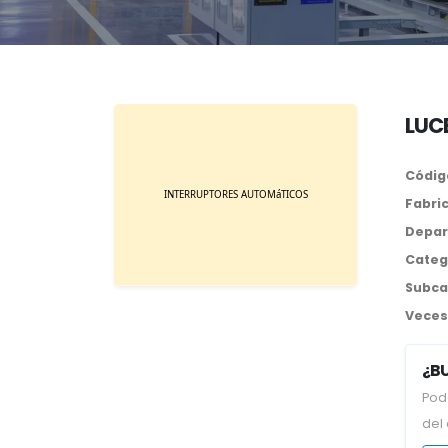
LUCB
Códig
Fabri
Depar
Categ
Subca
Veces 
¿B
Pod
del