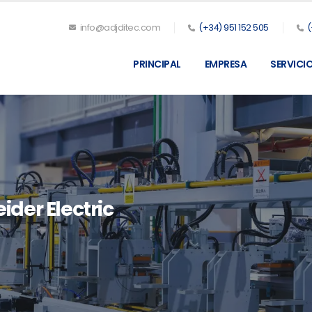
info@adjditec.com
(+34) 951 152 505
(
PRINCIPAL
EMPRESA
SERVICI
der Electric