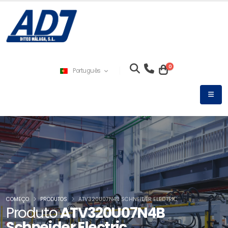
0
Português
COMEÇO
PRODUTOS
ATV320U07N4B SCHNEIDER ELECTRIC
Produto
ATV320U07N4B
Schneider Electric