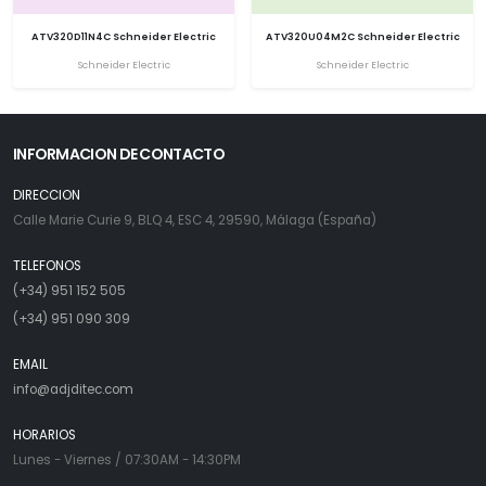
ATV320D11N4C Schneider Electric
ATV320U04M2C Schneider Electric
Schneider Electric
Schneider Electric
INFORMACION DE CONTACTO
DIRECCION
Calle Marie Curie 9, BLQ 4, ESC 4, 29590, Málaga (España)
TELEFONOS
(+34) 951 152 505
(+34) 951 090 309
EMAIL
info@adjditec.com
HORARIOS
Lunes - Viernes / 07:30AM - 14:30PM