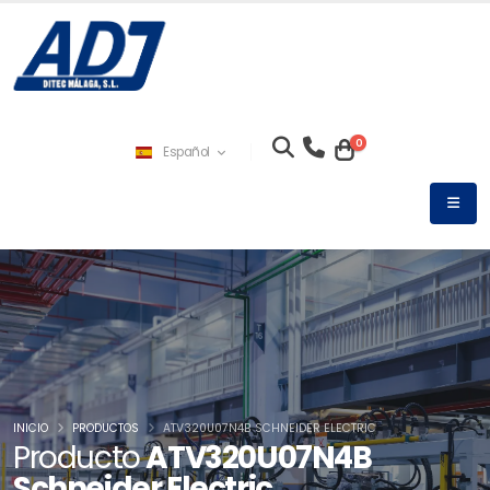
0
Español
INICIO
PRODUCTOS
ATV320U07N4B SCHNEIDER ELECTRIC
Producto
ATV320U07N4B
Schneider Electric