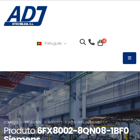
0
Português
COMEÇO
PRODUTOS
6FX8002-8QN08-1BF0 SIEMENS
Produto
6FX8002-8QN08-1BF0
Siemens