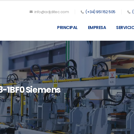
info@adjditec.com
(+34) 951 152 505
(
PRINCIPAL
EMPRESA
SERVICI
-1BF0 Siemens