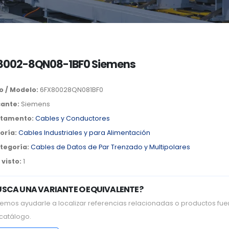
8002-8QN08-1BF0 Siemens
o / Modelo:
6FX80028QN081BF0
cante:
Siemens
tamento:
Cables y Conductores
oría:
Cables Industriales y para Alimentación
tegoría:
Cables de Datos de Par Trenzado y Multipolares
visto:
1
USCA UNA VARIANTE O EQUIVALENTE?
emos ayudarle a localizar referencias relacionadas o productos fue
 catálogo.