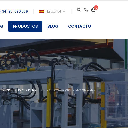
0
+34) 951 090 309
Español
OS
PRODUCTOS
BLOG
CONTACTO
INICIO
PRODUCTOS
6FX8002-8QN08-1BF0 SIEMENS