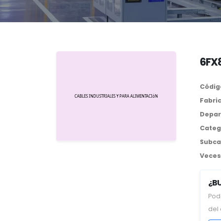
6FX
Códig
Fabri
Depar
Categ
Subca
Veces 
¿B
Pod
del