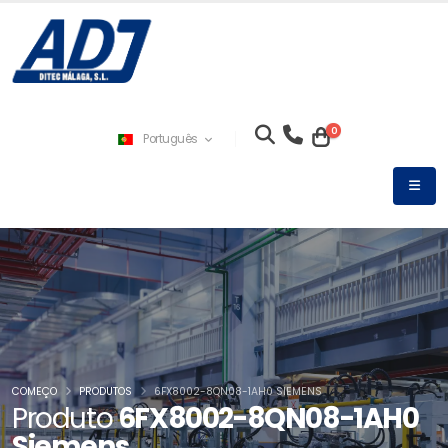
0
Português
COMEÇO
PRODUTOS
6FX8002-8QN08-1AH0 SIEMENS
Produto
6FX8002-8QN08-1AH0
Siemens