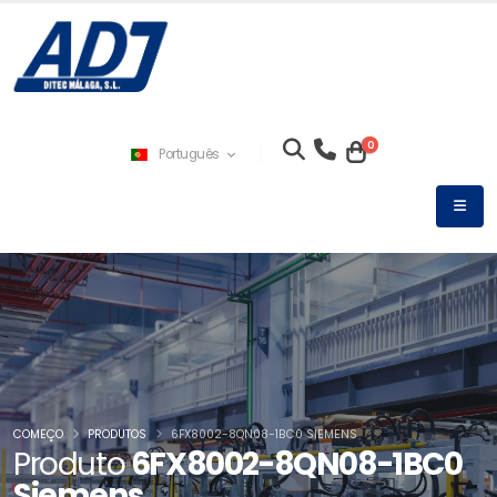
0
Português
COMEÇO
PRODUTOS
6FX8002-8QN08-1BC0 SIEMENS
Produto
6FX8002-8QN08-1BC0
Siemens