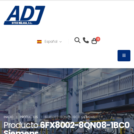
0
Español
INICIO
PRODUCTOS
6FX8002-8QN08-1BC0 SIEMENS
Producto
6FX8002-8QN08-1BC0
Siemens