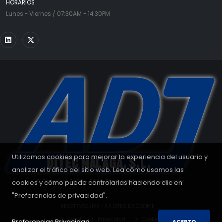
HORARIOS
Lunes - Viernes / 07:30AM - 14:30PM
Utilizamos cookies para mejorar la experiencia del usuario y
analizar el tráfico del sitio web. Lea cómo usamos las
cookies y cómo puede controlarlas haciendo clic en
© Copyright 2008 - 2026. Todos los derechos reservados.
"Preferencias de privacidad".
RESET COOKIES
|
AJUSTES DE COOKIE
Legal
Privacidad
Cookies
Preferencias Privacidad.
ACEPTO