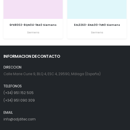
6FX8002-8QN04-1BA0 Siemens
6SL3260-4NA00-1VB0 Siemens
Siemens
Siemens
INFORMACION DE CONTACTO
DIRECCION
Calle Marie Curie 9, BLQ 4, ESC 4, 29590, Málaga (España)
TELEFONOS
(+34) 951 152 505
(+34) 951 090 309
EMAIL
info@adjditec.com