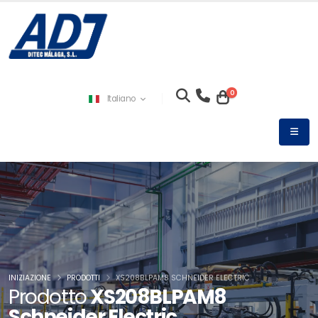
0
Italiano
INIZIAZIONE
PRODOTTI
XS208BLPAM8 SCHNEIDER ELECTRIC
Prodotto
XS208BLPAM8
Schneider Electric