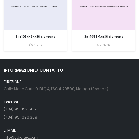
3RT1054-6AF36 Siemens
3RT1054-1AB36 Siemens
Siemens
Siemens
INFORMAZIONI DI CONTATTO
DIREZIONE
Calle Marie Curie 9, BLQ 4, ESC 4, 29590, Malaga (Spagna)
Telefoni
(+34) 951 152 505
(+34) 951 090 309
E-MAIL
info@adjditec.com