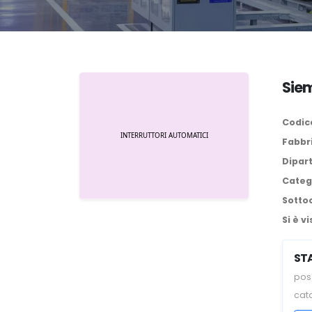
Sie
Codice
Fabbr
Dipar
Categ
Sotto
Si è vi
ST
poss
cat