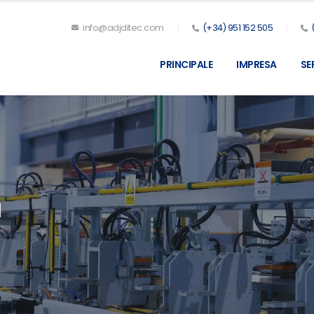
info@adjditec.com
(+34) 951 152 505
PRINCIPALE
IMPRESA
SE
1