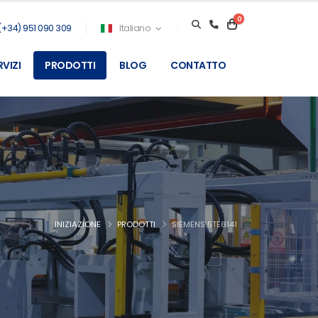
0
(+34) 951 090 309
Italiano
RVIZI
PRODOTTI
BLOG
CONTATTO
INIZIAZIONE
PRODOTTI
SIEMENS 5TE8141