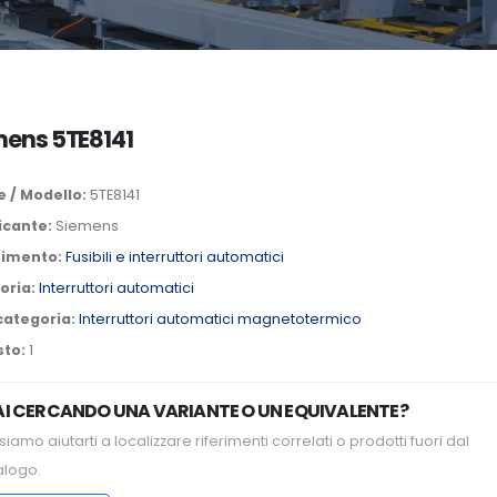
mens 5TE8141
 / Modello:
5TE8141
icante:
Siemens
timento:
Fusibili e interruttori automatici
oria:
Interruttori automatici
categoria:
Interruttori automatici magnetotermico
sto:
1
AI CERCANDO UNA VARIANTE O UN EQUIVALENTE?
iamo aiutarti a localizzare riferimenti correlati o prodotti fuori dal
alogo.