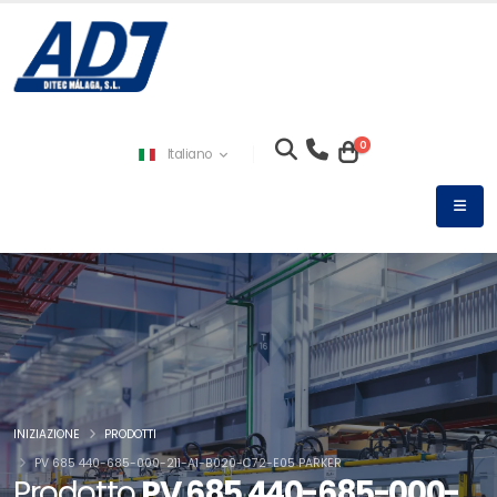
0
Italiano
INIZIAZIONE
PRODOTTI
PV 685 440-685-000-211-A1-B020-C72-E05 PARKER
Prodotto
PV 685 440-685-000-