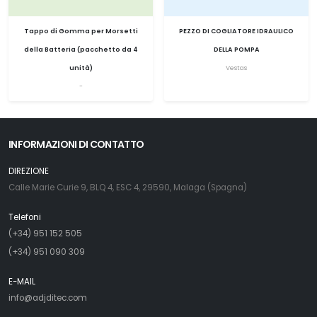
Tappo di Gomma per Morsetti
PEZZO DI COGLIATORE IDRAULICO
della Batteria (pacchetto da 4
DELLA POMPA
unità)
Vestas
-
INFORMAZIONI DI CONTATTO
DIREZIONE
Calle Marie Curie 9, BLQ 4, ESC 4, 29590, Malaga (Spagna)
Telefoni
(+34) 951 152 505
(+34) 951 090 309
E-MAIL
info@adjditec.com