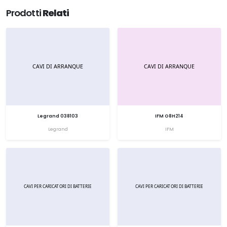
Prodotti
Relati
Legrand 038103
IFM O8H214
Legrand
IFM