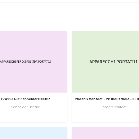
LV429343T Schneider Electric
Phoenix Contact - PC industriale - BL 
Schneider Electric
Phoenix Contact