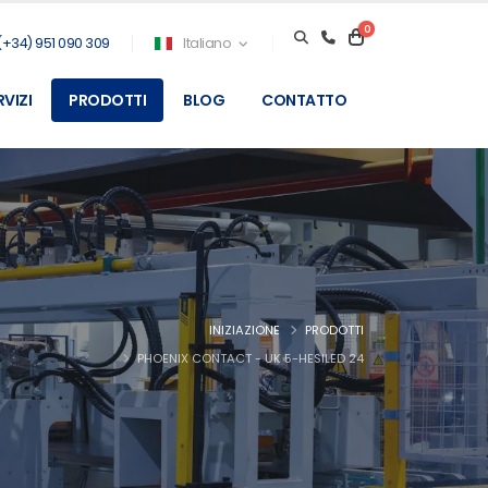
0
(+34) 951 090 309
Italiano
RVIZI
PRODOTTI
BLOG
CONTATTO
INIZIAZIONE
PRODOTTI
PHOENIX CONTACT - UK 5-HESILED 24