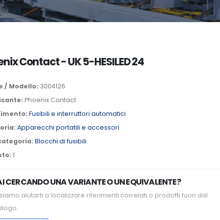
nix Contact - UK 5-HESILED 24
 / Modello:
3004126
icante:
Phoenix Contact
timento:
Fusibili e interruttori automatici
oria:
Apparecchi portatili e accessori
categoria:
Blocchi di fusibili
sto:
1
AI CERCANDO UNA VARIANTE O UN EQUIVALENTE?
iamo aiutarti a localizzare riferimenti correlati o prodotti fuori dal
alogo.