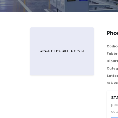
Phoe
Codice
Fabbr
Dipar
Categ
Sotto
Si è vi
ST
poss
cat