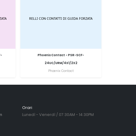
F-
Phoenix Contact - PSR-SCF-
24UC/URM/4X1/2X2
Phoenix Contact
Orari
m
Lunedì - Venerdì / 07:30AM - 14:30PM