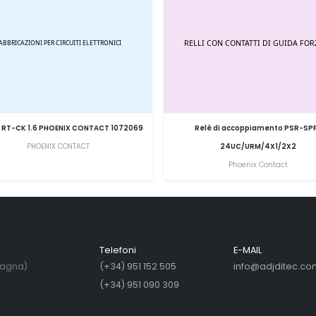
 RT-CK 1.6 PHOENIX CONTACT 1072069
Relè di accoppiamento PSR-SP
PHOENIX CONTACT
24UC/URM/4X1/2X2
Phoenix Contact
Telefoni
E-MAIL
pagna)
(+34) 951 152 505
info@adjditec.co
(+34) 951 090 309