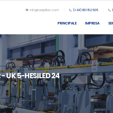
info@adjditec.com
(+34) 951 152 505
PRINCIPALE
IMPRESA
SE
 - UK 5-HESILED 24