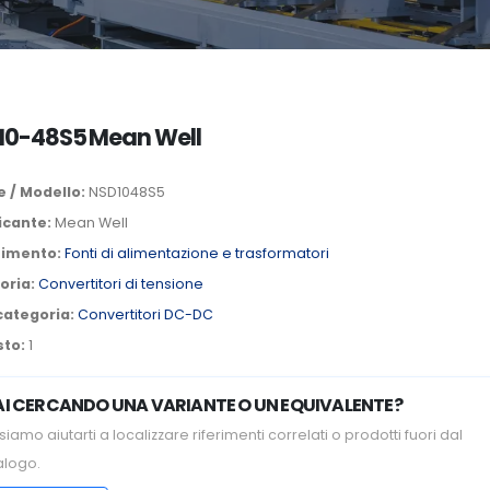
10-48S5 Mean Well
 / Modello:
NSD1048S5
icante:
Mean Well
timento:
Fonti di alimentazione e trasformatori
oria:
Convertitori di tensione
categoria:
Convertitori DC-DC
sto:
1
AI CERCANDO UNA VARIANTE O UN EQUIVALENTE?
iamo aiutarti a localizzare riferimenti correlati o prodotti fuori dal
alogo.