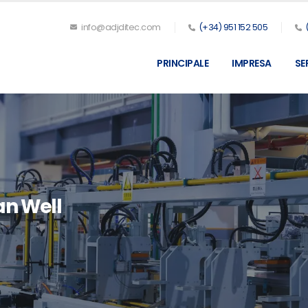
info@adjditec.com
(+34) 951 152 505
PRINCIPALE
IMPRESA
SE
n Well