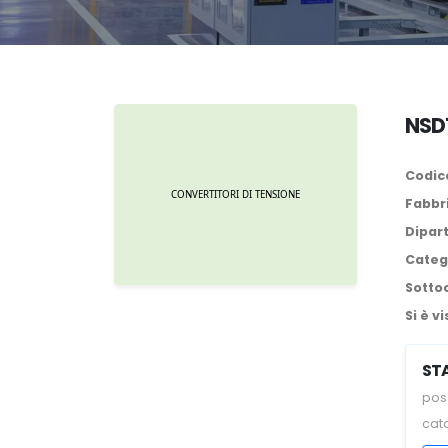
NSD
Codice
Fabbr
Dipar
Categ
Sotto
Si è vi
ST
poss
cat