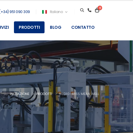
0
(+34) 951 090 309
Italiano
RVIZI
PRODOTTI
BLOG
CONTATTO
INIZIAZIONE
PRODOTTI
NSD10-48S5 MEAN WELL