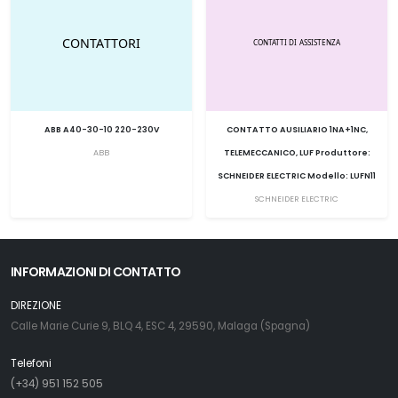
ABB A40-30-10 220-230V
CONTATTO AUSILIARIO 1NA+1NC,
ABB
TELEMECCANICO, LUF Produttore:
SCHNEIDER ELECTRIC Modello: LUFN11
SCHNEIDER ELECTRIC
INFORMAZIONI DI CONTATTO
DIREZIONE
Calle Marie Curie 9, BLQ 4, ESC 4, 29590, Malaga (Spagna)
Telefoni
(+34) 951 152 505