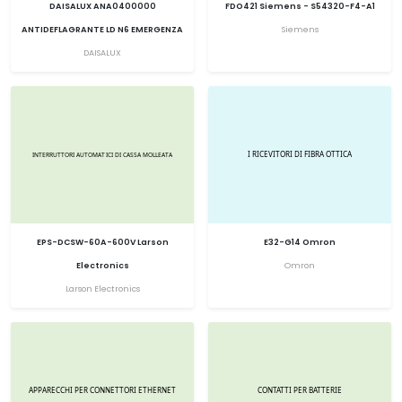
DAISALUX ANA0400000
FDO421 Siemens - S54320-F4-A1
ANTIDEFLAGRANTE LD N6 EMERGENZA
Siemens
DAISALUX
EPS-DCSW-60A-600V Larson
E32-G14 Omron
Electronics
Omron
Larson Electronics