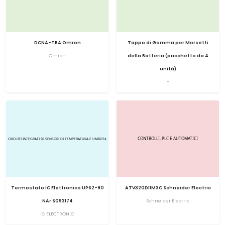
DCN4-TB4 Omron
Tappo di Gomma per Morsetti
Omron
della Batteria (pacchetto da 4
unità)
-
Termostato IC Elettronico UP62-90
ATV320D11M3C Schneider Electric
NAr S093174
Schneider Electric
IC ELECTRONIC