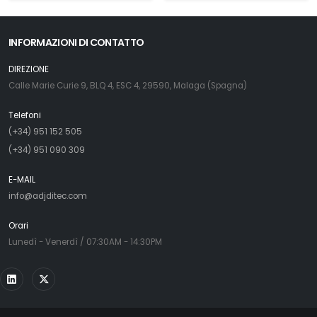
INFORMAZIONI DI CONTATTO
DIREZIONE
Calle Marie Curie 9, BLQ 4, ESC 4, 29590, Malaga (Spagna)
Telefoni
(+34) 951 152 505
(+34) 951 090 309
E-MAIL
info@adjditec.com
Orari
Lunedì - Venerdì / 07:30AM - 14:30PM