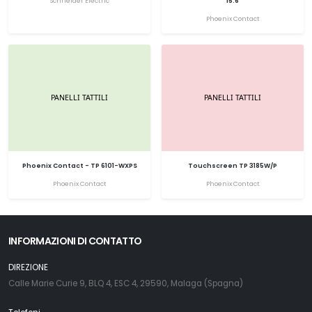
Schneider Electric
15.6
Phoenix Contact
Phoenix Contact - TP 6101-WXPS
Touchscreen TP 3185W/P
Phoenix Contact
Phoenix Contact
INFORMAZIONI DI CONTATTO
DIREZIONE
Calle Marie Curie 9, BLQ 4, ESC 4, 29590, Malaga (Spagna)