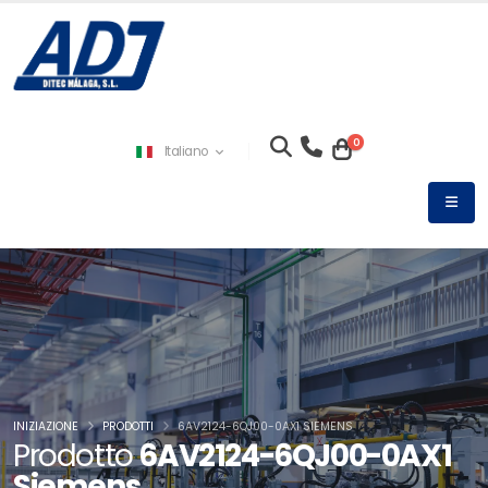
0
Italiano
INIZIAZIONE
PRODOTTI
6AV2124-6QJ00-0AX1 SIEMENS
Prodotto
6AV2124-6QJ00-0AX1
Siemens