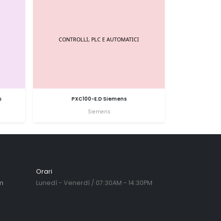
s
PXC100-E.D Siemens
Siemens
Orari
m
Lunedì - Venerdì / 07:30AM - 14:30PM