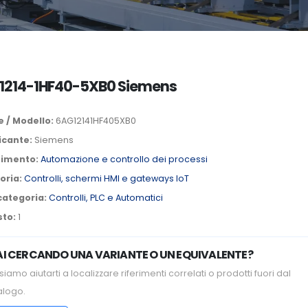
1214-1HF40-5XB0 Siemens
 / Modello:
6AG12141HF405XB0
icante:
Siemens
timento:
Automazione e controllo dei processi
oria:
Controlli, schermi HMI e gateways IoT
categoria:
Controlli, PLC e Automatici
sto:
1
AI CERCANDO UNA VARIANTE O UN EQUIVALENTE?
iamo aiutarti a localizzare riferimenti correlati o prodotti fuori dal
alogo.