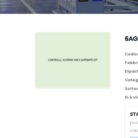
6AG
Codice
Fabbr
Dipar
Categ
Sotto
Si è vi
ST
poss
cat