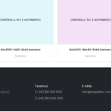
6SL3300-1AE31-3AA0 Siemens
6AG1214-1BG40-5XB0 Siemen
Siemens
Siemens
Telefoni
E-MAIL
pagna)
(+34) 951 152 505
info@adjditec.co
(+34) 951 090 309