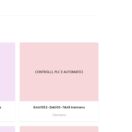
s
6AG1052-2MD00-7BA8 Siemens
Siemens