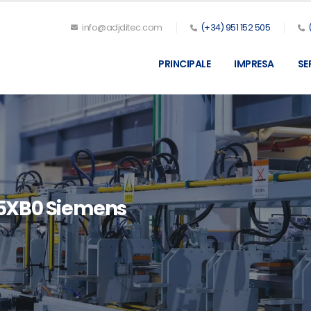
info@adjditec.com
(+34) 951 152 505
PRINCIPALE
IMPRESA
SE
5XB0 Siemens