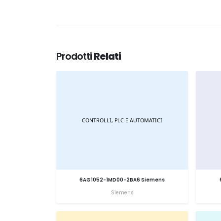
Prodotti
Relati
6AG1052-1MD00-2BA6 Siemens
Siemens