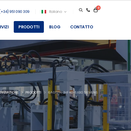
0
(+34) 951 090 309
Italiano
RVIZI
PRODOTTI
BLOG
CONTATTO
INIZIAZIONE
PRODOTTI
6AG1214-1HF40-5XB0 SIEMENS