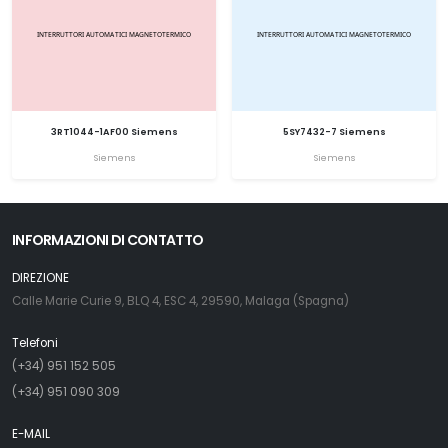
3RT1044-1AF00 Siemens
5SY7432-7 Siemens
Siemens
Siemens
INFORMAZIONI DI CONTATTO
DIREZIONE
Calle Marie Curie 9, BLQ 4, ESC 4, 29590, Malaga (Spagna)
Telefoni
(+34) 951 152 505
(+34) 951 090 309
E-MAIL