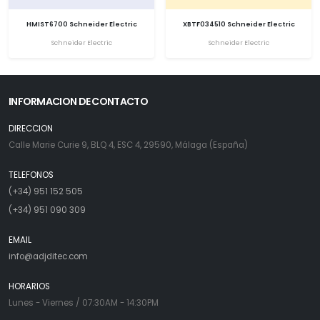
HMIST6700 Schneider Electric
XBTF034510 Schneider Electric
Schneider Electric
Schneider Electric
INFORMACION DE CONTACTO
DIRECCION
Calle Marie Curie 9, BLQ 4, ESC 4, 29590, Málaga (España)
TELEFONOS
(+34) 951 152 505
(+34) 951 090 309
EMAIL
info@adjditec.com
HORARIOS
Lunes - Viernes / 07:30AM - 14:30PM